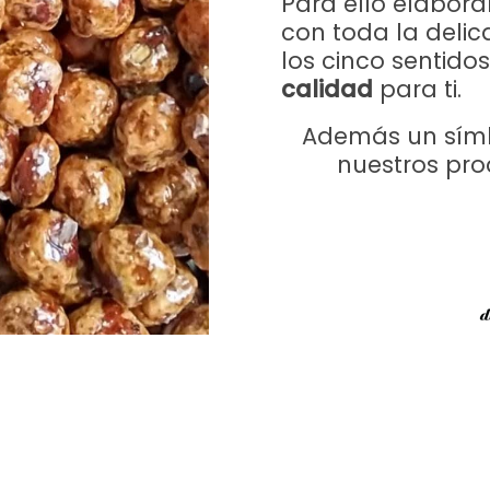
Para ello elabor
con toda la deli
los cinco sentido
calidad
para ti.
Además un símb
nuestros pro