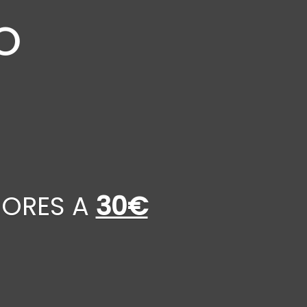
O
IORES A
30€