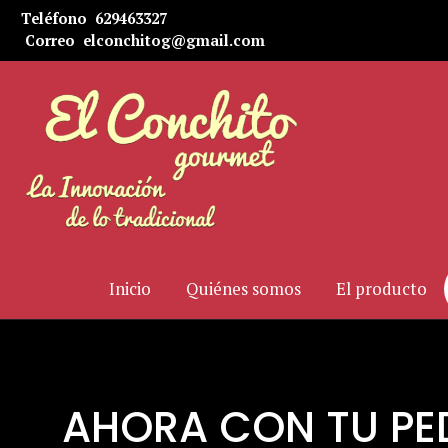
Teléfono
629463327
Correo
elconchitog@gmail.com
Inicio
Quiénes somos
El producto
AHORA CON TU PED