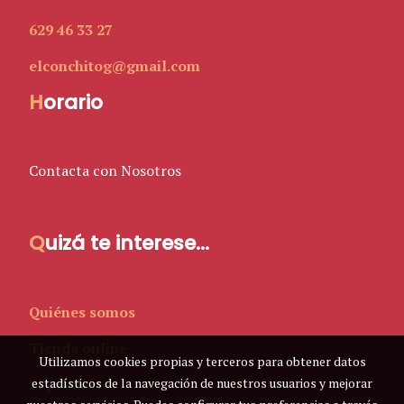
629 46 33 27
elconchitog@gmail.com
H
orario
Contacta con Nosotros
Q
uizá te interese...
Quiénes somos
Tienda online
Utilizamos cookies propias y terceros para obtener datos
estadísticos de la navegación de nuestros usuarios y mejorar
El producto