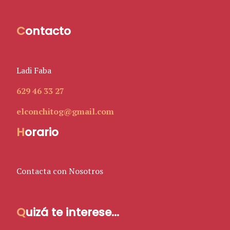
C
ontacto
Ladi Faba
629 46 33 27
elconchitog@gmail.com
H
orario
Contacta con Nosotros
Q
uizá te interese...