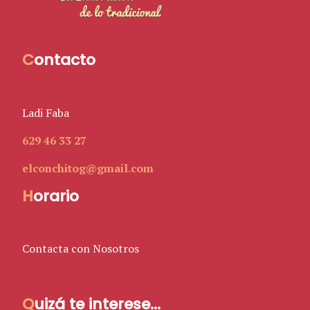
C
ontacto
Ladi Faba
629 46 33 27
elconchitog@gmail.com
H
orario
Contacta con Nosotros
Q
uizá te interese...