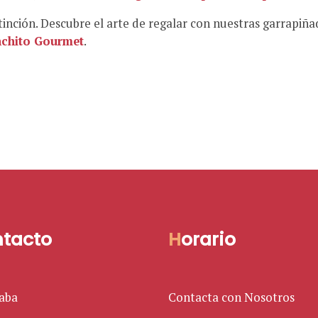
tinción. Descubre el arte de regalar con nuestras garrapiñ
nchito Gourmet
.
ntacto
H
orario
Faba
Contacta con Nosotros