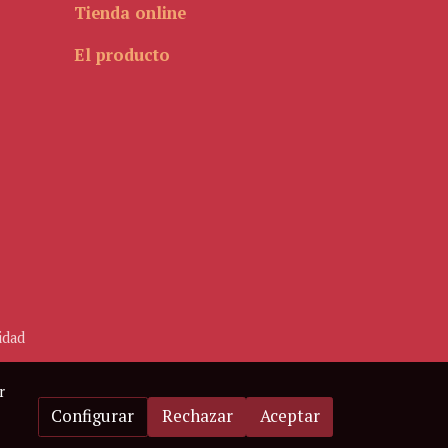
Tienda online
El producto
idad
r
Configurar
Rechazar
Aceptar