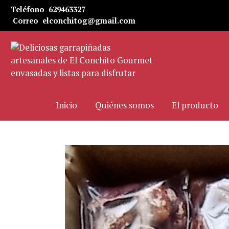
Teléfono
629463327
Correo
elconchitog@gmail.com
Inicio
Quiénes somos
El producto